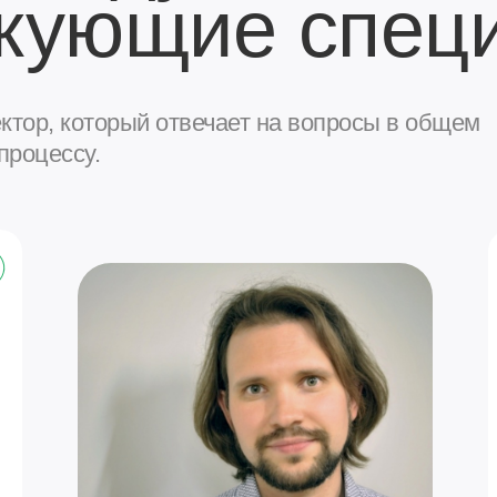
икующие спец
ч
ектор, который отвечает на вопросы в общем
процессу.
а