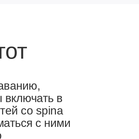
u
тот
аванию,
 включать в
тей со spina
иматься с ними
о