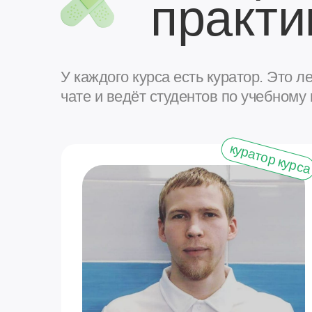
практ
Олегови
психолог
У каждого курса есть куратор. Это л
чате и ведёт студентов по учебному 
куратор курс