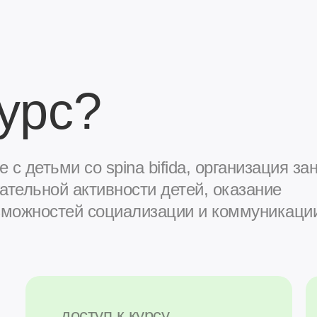
урс?
 с детьми со spina bifida, организация за
ательной активности детей, оказание
зможностей социализации и коммуникаци
доступ к курсу