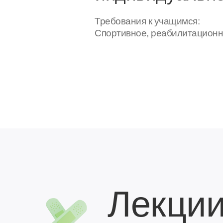
Требования к учащимся:
Спортивное, реабилитационн
Лекции
Анпилов